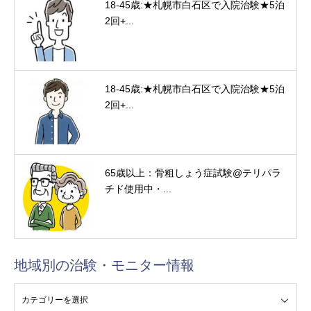
18-45歳:★札幌市白石区で入院治験★5泊
2回+...
18-45歳:★札幌市白石区で入院治験★5泊
2回+...
65歳以上：骨粗しょう症試験@テリパラ
チド使用中・...
地域別の治験・モニター情報
験・モニター情報