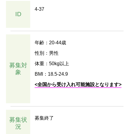
4-37
ID
年齢：20-44歳
性別：男性
体重：50kg以上
募集対
象
BMI：18.5-24.9
<全国から受け入れ可能施設となります>
募集終了
募集状
況