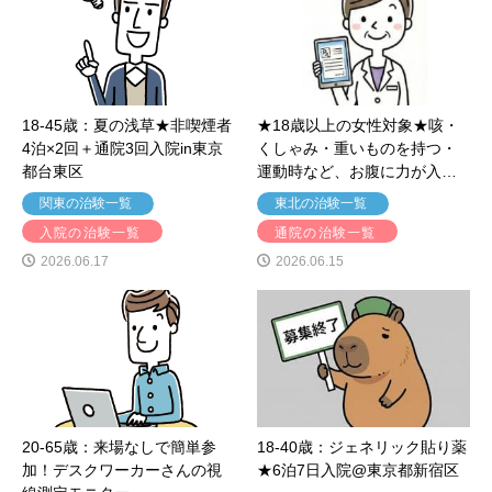
18-45歳：夏の浅草★非喫煙者
★18歳以上の女性対象★咳・
4泊×2回＋通院3回入院in東京
くしゃみ・重いものを持つ・
都台東区
運動時など、お腹に力が入…
関東の治験一覧
東北の治験一覧
入院の治験一覧
通院の治験一覧
2026.06.17
2026.06.15
20-65歳：来場なしで簡単参
18-40歳：ジェネリック貼り薬
加！デスクワーカーさんの視
★6泊7日入院@東京都新宿区