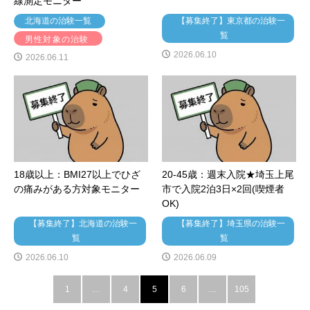
線測定モニター
北海道の治験一覧
【募集終了】東京都の治験一
覧
男性対象の治験
2026.06.10
2026.06.11
18歳以上：BMI27以上でひざ
20-45歳：週末入院★埼玉上尾
の痛みがある方対象モニター
市で入院2泊3日×2回(喫煙者
OK)
【募集終了】北海道の治験一
【募集終了】埼玉県の治験一
覧
覧
2026.06.10
2026.06.09
1
…
4
5
6
…
105