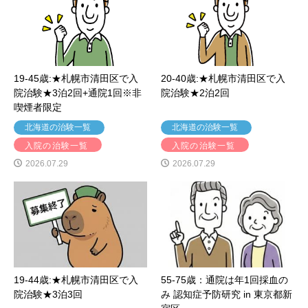
19-45歳:★札幌市清田区で入
20-40歳:★札幌市清田区で入
院治験★3泊2回+通院1回※非
院治験★2泊2回
喫煙者限定
北海道の治験一覧
北海道の治験一覧
入院の治験一覧
入院の治験一覧
2026.07.29
2026.07.29
19-44歳:★札幌市清田区で入
55-75歳：通院は年1回採血の
院治験★3泊3回
み 認知症予防研究 in 東京都新