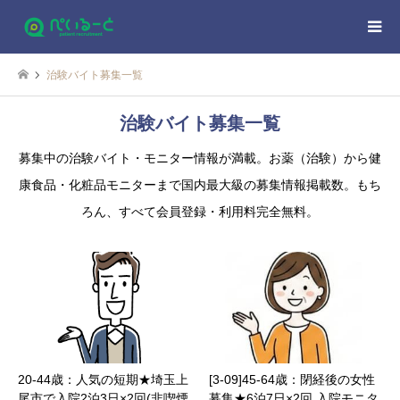
治験バイト募集一覧
治験バイト募集一覧
募集中の治験バイト・モニター情報が満載。お薬（治験）から健
康食品・化粧品モニターまで国内最大級の募集情報掲載数。もち
ろん、すべて会員登録・利用料完全無料。
20-44歳：人気の短期★埼玉上
[3-09]45-64歳：閉経後の女性
尾市で入院2泊3日×2回(非喫煙
募集★6泊7日×2回 入院モニタ