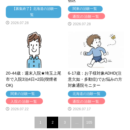
宿区
【募集終了】北海道の治験一
関東の治験一覧
覧
通院の治験一覧
2026.07.28
2026.07.28
20-44歳：週末入院★埼玉上尾
6-17歳：お子様対象ADHD(注
市で入院3泊4日×2回(喫煙者
意欠如・多動症)でお悩みの方
OK)
対象通院モニター
関東の治験一覧
北海道の治験一覧
入院の治験一覧
通院の治験一覧
2026.07.22
2026.07.17
1
2
3
…
105