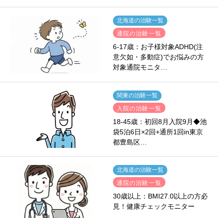
北海道の治験一覧
通院の治験一覧
6-17歳：お子様対象ADHD(注
意欠如・多動症)でお悩みの方
対象通院モニタ…
関東の治験一覧
入院の治験一覧
18-45歳：初回8月入院9月◆池
袋5泊6日×2回+通所1回in東京
都豊島区…
北海道の治験一覧
通院の治験一覧
30歳以上：BMI27.0以上の方必
見！健康チェックモニター