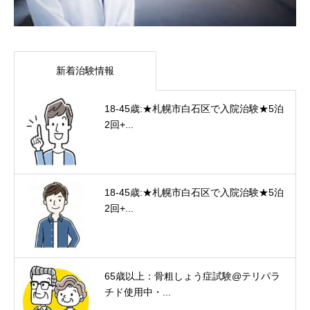
新着治験情報
18-45歳:★札幌市白石区で入院治験★5泊
2回+...
18-45歳:★札幌市白石区で入院治験★5泊
2回+...
65歳以上：骨粗しょう症試験@テリパラ
チド使用中・...