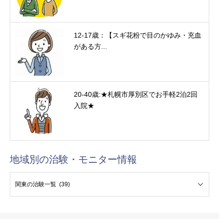
12-17歳：【スギ花粉で目のかゆみ・充血
がある方...
20-40歳:★札幌市厚別区でお手軽2泊2回
入院★
地域別の治験・モニター情報
験・モニター情報