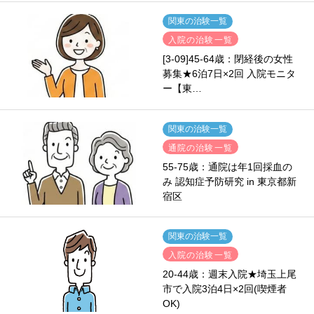
関東の治験一覧
入院の治験一覧
[3-09]45-64歳：閉経後の女性
募集★6泊7日×2回 入院モニタ
ー【東…
関東の治験一覧
通院の治験一覧
55-75歳：通院は年1回採血の
み 認知症予防研究 in 東京都新
宿区
関東の治験一覧
入院の治験一覧
20-44歳：週末入院★埼玉上尾
市で入院3泊4日×2回(喫煙者
OK)