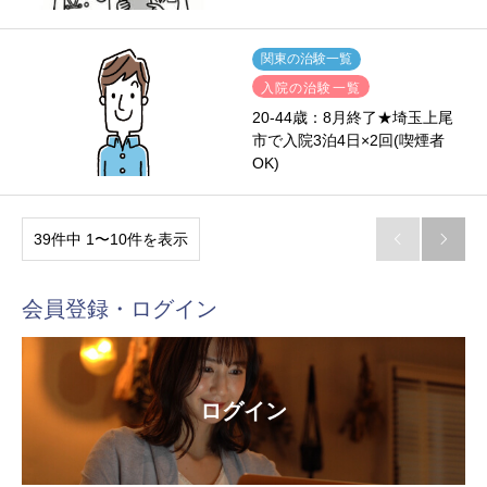
関東の治験一覧
入院の治験一覧
20-44歳：8月終了★埼玉上尾
市で入院3泊4日×2回(喫煙者
OK)
39件中 1〜10件を表示


会員登録・ログイン
ログイン