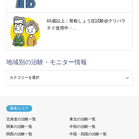
65歳以上：骨粗しょう症試験@テリパラ
チド使用中・...
地域別の治験・モニター情報
験・モニター情報
募集エリア
北海道の治験一覧
東北の治験一覧
関東の治験一覧
中部の治験一覧
関西の治験一覧
中国・四国の治験一覧