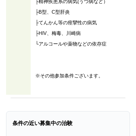
├精神疾患系の病気(うつ病など）
├B型、C型肝炎
├てんかん等の痙攣性の病気
├HIV、梅毒、川崎病
└アルコールや薬物などの依存症
※その他参加条件ございます。
条件の近い募集中の治験