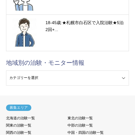
18-45歳:★札幌市白石区で入院治験★5泊
2回+...
地域別の治験・モニター情報
験・モニター情報
募集エリア
北海道の治験一覧
東北の治験一覧
関東の治験一覧
中部の治験一覧
関西の治験一覧
中国・四国の治験一覧