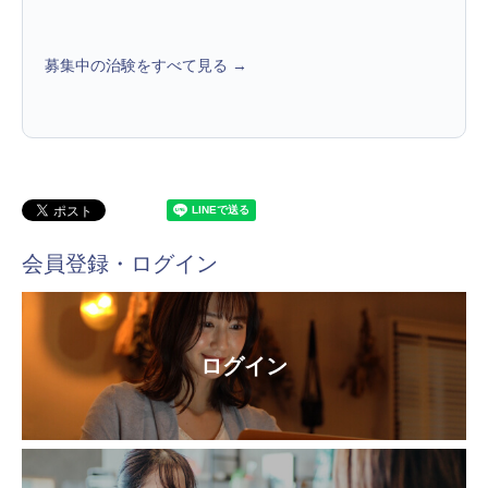
募集中の治験をすべて見る →
会員登録・ログイン
ログイン