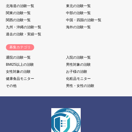
北海道の治験一覧
東北の治験一覧
関東の治験一覧
中部の治験一覧
関西の治験一覧
中国・四国の治験一覧
九州・沖縄の治験一覧
海外の治験一覧
過去の治験・実績一覧
募集カテゴリ
通院の治験一覧
入院の治験一覧
BMI25以上の治験
男性対象の治験
女性対象の治験
お子様の治験
健康食品モニター
化粧品モニター
その他
男性・女性の治験