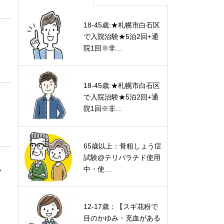
18-45歳:★札幌市白石区
で入院治験★5泊2回+通
院1回※非…
18-45歳:★札幌市白石区
で入院治験★5泊2回+通
院1回※非…
65歳以上：骨粗しょう症
試験@テリパラチド使用
し
中・使…
12-17歳：【スギ花粉で
目のかゆみ・充血がある