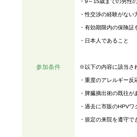
・9～15歳までの男性
・性交渉の経験がない
・有効期限内の保険証
・日本人であること
参加条件
※以下の内容に該当さ
・重度のアレルギー反
・脾臓摘出術の既往が
・過去に市販のHPV
・規定の来院を遵守で