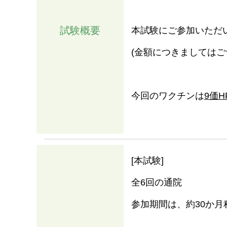
試験概要
本試験にご参加いただ
(金額につきましてはご
今回のワクチンは
9価
情報
[本試験]
全6回の通院
参加期間は、約30か月