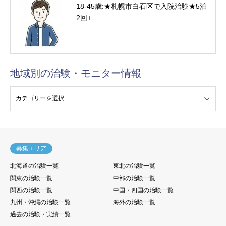
18-45歳:★札幌市白石区で入院治験★5泊
2回+...
地域別の治験・モニター情報
験・モニター情報
募集エリア
北海道の治験一覧
東北の治験一覧
関東の治験一覧
中部の治験一覧
関西の治験一覧
中国・四国の治験一覧
九州・沖縄の治験一覧
海外の治験一覧
過去の治験・実績一覧