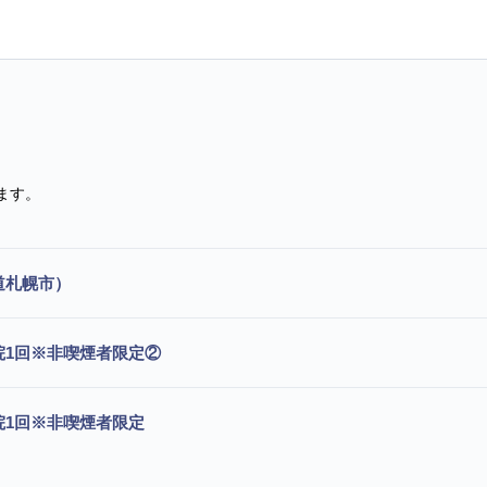
ます。
道札幌市）
通院1回※非喫煙者限定②
通院1回※非喫煙者限定