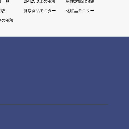
験一覧
BMI25以上の治験
男性対象の治験
治験
健康食品モニター
化粧品モニター
性の治験