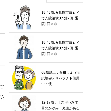
18-45歳:★札幌市白石区
で入院治験★5泊2回+通
院1回※非…
18-45歳:★札幌市白石区
で入院治験★5泊2回+通
院1回※非…
65歳以上：骨粗しょう症
試験@テリパラチド使用
中・使…
ご
だき
12-17歳：【スギ花粉で
目のかゆみ・充血がある