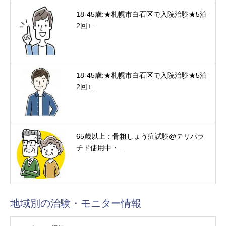
18-45歳:★札幌市白石区で入院治験★5泊
2回+...
18-45歳:★札幌市白石区で入院治験★5泊
2回+...
65歳以上：骨粗しょう症試験@テリパラ
チド使用中・...
地域別の治験・モニター情報
験・モニター情報