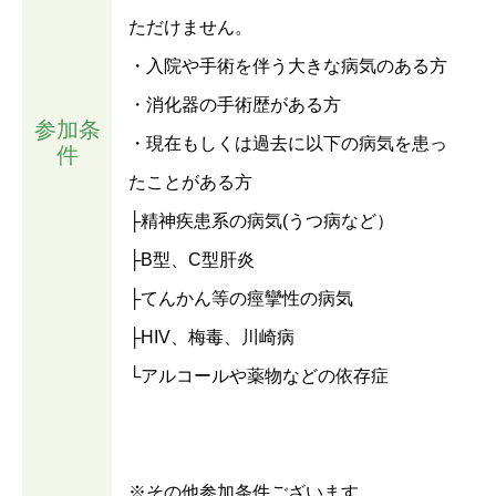
ただけません。
・入院や手術を伴う大きな病気のある方
・消化器の手術歴がある方
参加条
・現在もしくは過去に以下の病気を患っ
件
たことがある方
├精神疾患系の病気(うつ病など）
├B型、C型肝炎
├てんかん等の痙攣性の病気
├HIV、梅毒、川崎病
└アルコールや薬物などの依存症
※その他参加条件ございます。