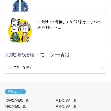
65歳以上：骨粗しょう症試験@テリパラ
チド使用中・...
地域別の治験・モニター情報
験・モニター情報
募集エリア
北海道の治験一覧
東北の治験一覧
関東の治験一覧
中部の治験一覧