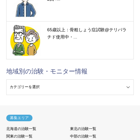
65歳以上：骨粗しょう症試験@テリパラ
チド使用中・...
地域別の治験・モニター情報
験・モニター情報
募集エリア
北海道の治験一覧
東北の治験一覧
関東の治験一覧
中部の治験一覧