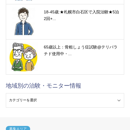
18-45歳:★札幌市白石区で入院治験★5泊
2回+...
65歳以上：骨粗しょう症試験@テリパラ
チド使用中・...
地域別の治験・モニター情報
験・モニター情報
募集エリア