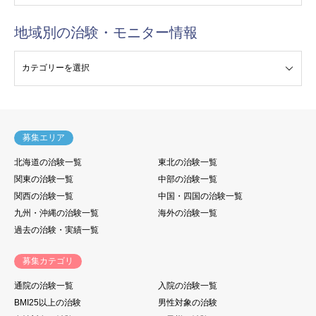
地域別の治験・モニター情報
験・モニター情報
募集エリア
北海道の治験一覧
東北の治験一覧
関東の治験一覧
中部の治験一覧
関西の治験一覧
中国・四国の治験一覧
九州・沖縄の治験一覧
海外の治験一覧
過去の治験・実績一覧
募集カテゴリ
通院の治験一覧
入院の治験一覧
BMI25以上の治験
男性対象の治験