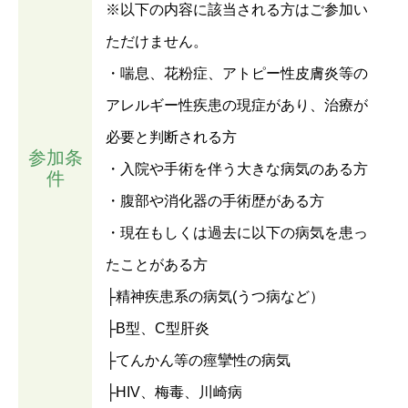
※以下の内容に該当される方はご参加い
ただけません。
・喘息、花粉症、アトピー性皮膚炎等の
アレルギー性疾患の現症があり、治療が
必要と判断される方
参加条
・入院や手術を伴う大きな病気のある方
件
・腹部や消化器の手術歴がある方
・現在もしくは過去に以下の病気を患っ
たことがある方
├精神疾患系の病気(うつ病など）
├B型、C型肝炎
├てんかん等の痙攣性の病気
├HIV、梅毒、川崎病