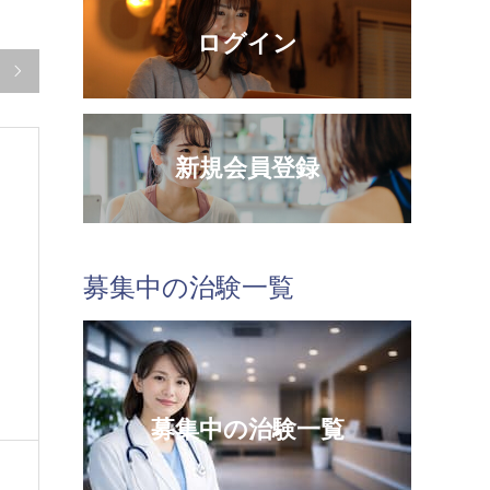
ログイン

新規会員登録
募集中の治験一覧
募集中の治験一覧