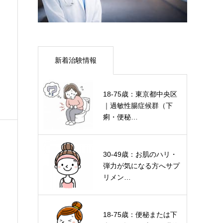
新着治験情報
18-75歳：東京都中央区
｜過敏性腸症候群（下
痢・便秘…
30-49歳：お肌のハリ・
弾力が気になる方へサプ
リメン…
18-75歳：便秘または下