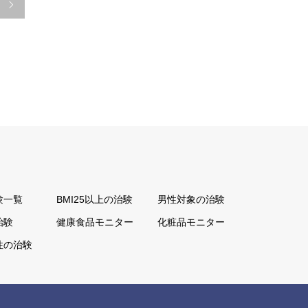

験一覧
BMI25以上の治験
男性対象の治験
治験
健康食品モニター
化粧品モニター
性の治験