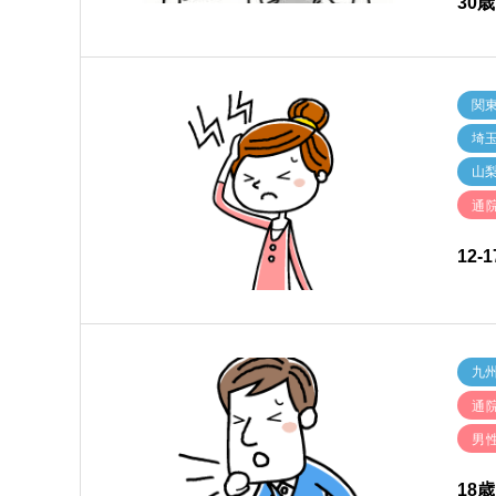
30
関
埼
山
通
12
九
通
男
ニター情報
18