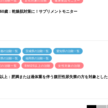
院の治験一覧
女性対象の治験
健康食品モニター
〜60歳：乾燥肌対策に！サプリメントモニター
京都の治験一覧
茨城県の治験一覧
愛知県の治験一覧
川県の治験一覧
福岡県の治験一覧
院の治験一覧
BMI25以上の治験
女性対象の治験
歳以上：肥満または過体重を伴う腹圧性尿失禁の方を対象とした