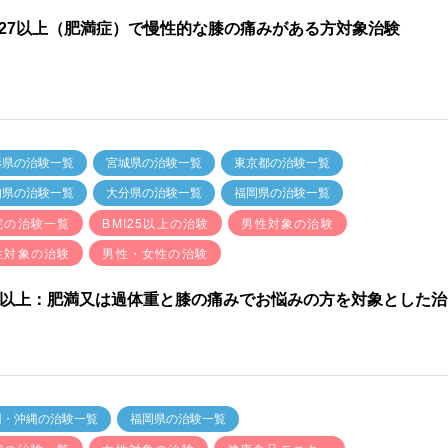
I 27以上（肥満症）で慢性的な膝の痛みがある方対象治験
形県の治験一覧
宮城県の治験一覧
東京都の治験一覧
知県の治験一覧
大分県の治験一覧
福岡県の治験一覧
院の治験一覧
BMI25以上の治験
男性対象の治験
性対象の治験
男性・女性の治験
歳以上：肥満又は過体重と膝の痛みでお悩みの方を対象とした治
州・沖縄の治験一覧
福岡県の治験一覧