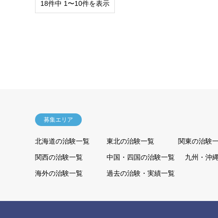
18件中 1〜10件を表示
募集エリア
北海道の治験一覧
東北の治験一覧
関東の治験
関西の治験一覧
中国・四国の治験一覧
九州・沖
海外の治験一覧
過去の治験・実績一覧