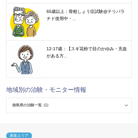
65歳以上：骨粗しょう症試験@テリパラ
チド使用中・...
12-17歳：【スギ花粉で目のかゆみ・充血
がある方...
地域別の治験・モニター情報
験・モニター情報
募集エリア