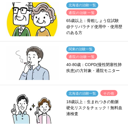
北海道の治験一覧
通院の治験一覧
65歳以上：骨粗しょう症試験
@テリパラチド使用中・使用歴
のある方
関東の治験一覧
通院の治験一覧
40-80歳：COPD(慢性閉塞性肺
疾患)の方対象・通院モニター
その他
北海道の治験一覧
18歳以上：生まれつきの動脈
硬化リスクをチェック！無料血
液検査