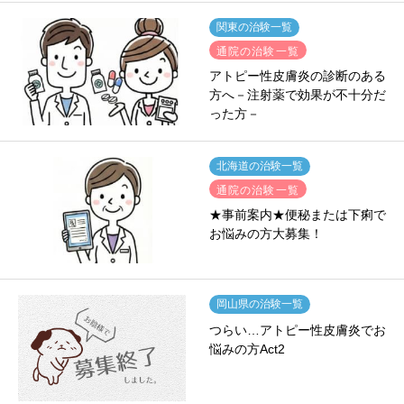
関東の治験一覧
通院の治験一覧
アトピー性皮膚炎の診断のある
方へ－注射薬で効果が不十分だ
った方－
北海道の治験一覧
通院の治験一覧
★事前案内★便秘または下痢で
お悩みの方大募集！
岡山県の治験一覧
つらい…アトピー性皮膚炎でお
悩みの方Act2