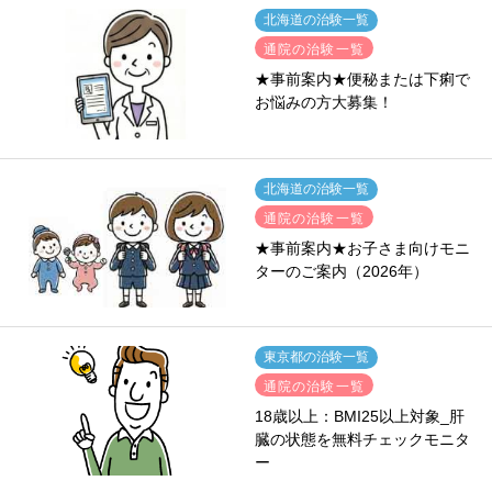
北海道の治験一覧
通院の治験一覧
★事前案内★便秘または下痢で
お悩みの方大募集！
北海道の治験一覧
通院の治験一覧
★事前案内★お子さま向けモニ
ターのご案内（2026年）
東京都の治験一覧
通院の治験一覧
18歳以上：BMI25以上対象_肝
臓の状態を無料チェックモニタ
ー