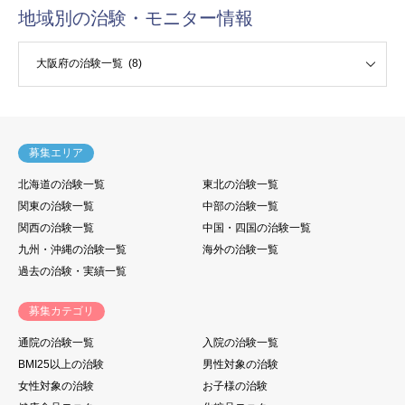
地域別の治験・モニター情報
験・モニター情報
募集エリア
北海道の治験一覧
東北の治験一覧
関東の治験一覧
中部の治験一覧
関西の治験一覧
中国・四国の治験一覧
九州・沖縄の治験一覧
海外の治験一覧
過去の治験・実績一覧
募集カテゴリ
通院の治験一覧
入院の治験一覧
BMI25以上の治験
男性対象の治験
女性対象の治験
お子様の治験