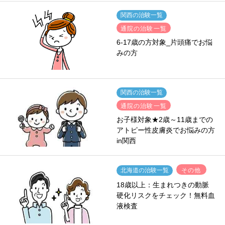
関西の治験一覧
通院の治験一覧
6-17歳の方対象_片頭痛でお悩
みの方
関西の治験一覧
通院の治験一覧
お子様対象★2歳～11歳までの
アトピー性皮膚炎でお悩みの方
in関西
その他
北海道の治験一覧
18歳以上：生まれつきの動脈
硬化リスクをチェック！無料血
液検査